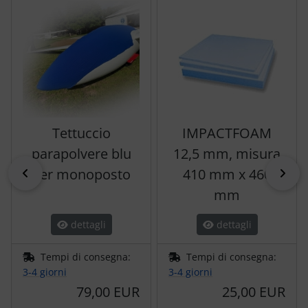
Tettuccio
IMPACTFOAM
parapolvere blu
12,5 mm, misura
indietro
pri
per monoposto
410 mm x 460
mm
dettagli
dettagli
Tempi di consegna:
Tempi di consegna:
3-4 giorni
3-4 giorni
79,00 EUR
25,00 EUR