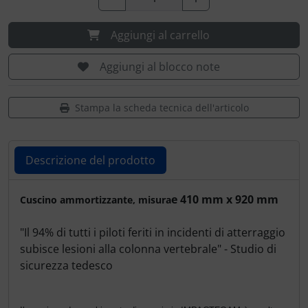
Ossigeno, gas e fuoco
Portachiavi
Aggiungi al carrello
Paracadute
Prodotti personalizzati
Aggiungi al blocco note
Pellicole di avvertimento e di protezione
Rilassamento
Pneumatici, tubi e co.
Teglia Aviator
Stampa la scheda tecnica dell'articolo
Protezione e cura
Vessilli decorativi
Descrizione del prodotto
Pulitore per zanzare
Mappe di rilievo 3D
Descrizione del prodotto
e 410 mm x 920 mm
Cuscino ammortizzante, misura
Speroni e ruote alari
"Il 94% di tutti i piloti feriti in incidenti di atterraggio
Strumenti
subisce lesioni alla colonna vertebrale" - Studio di
sicurezza tedesco
Tapes e sintonizzazione