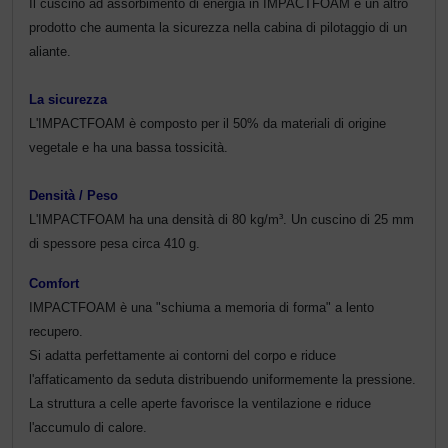
Il cuscino ad assorbimento di energia in
IMPACTFOAM è un altro
Trasponditore
prodotto che aumenta la sicurezza nella cabina di pilotaggio di un
aliante.
Tubi, connettori....
La sicurezza
Ugelli / sonde
L'IMPACTFOAM è composto per il 50% da materiali di origine
vegetale e ha una bassa tossicità.
Viti, dadi & co.
Densità / Peso
Varie
L'IMPACTFOAM ha una densità di 80 kg/m³. Un cuscino di 25 mm
di spessore pesa circa 410 g.
Comfort
IMPACTFOAM è una "schiuma a memoria di forma" a lento
recupero.
Si adatta perfettamente ai contorni del corpo e riduce
l'affaticamento da seduta distribuendo uniformemente la pressione.
La struttura a celle aperte favorisce la ventilazione e riduce
l'accumulo di calore.