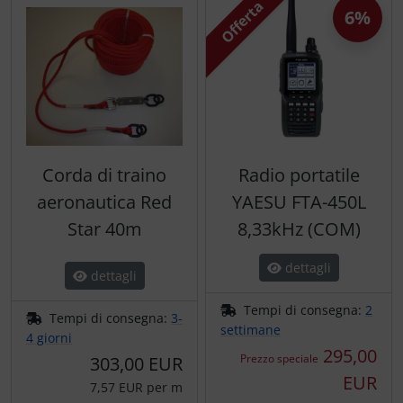
Offerta
Trasponditore
6%
Tubi, connettori....
Ugelli / sonde
Viti, dadi & co.
Corda di traino
Radio portatile
Varie
aeronautica Red
YAESU FTA-450L
Star 40m
8,33kHz (COM)
dettagli
dettagli
Tempi di consegna:
2
Tempi di consegna:
3-
settimane
4 giorni
295,00
Prezzo speciale
303,00 EUR
EUR
7,57 EUR per m