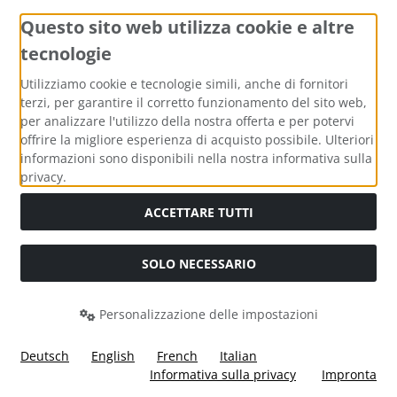
Questo sito web utilizza cookie e altre
tecnologie
Metodi di pagamento
Utilizziamo cookie e tecnologie simili, anche di fornitori
terzi, per garantire il corretto funzionamento del sito web,
per analizzare l'utilizzo della nostra offerta e per potervi
offrire la migliore esperienza di acquisto possibile. Ulteriori
informazioni sono disponibili nella nostra informativa sulla
Media sociali
privacy.
ACCETTARE TUTTI
SOLO NECESSARIO
Modulo di recesso
Personalizzazione delle impostazioni
Deutsch
English
French
Italian
Informativa sulla privacy
Impronta