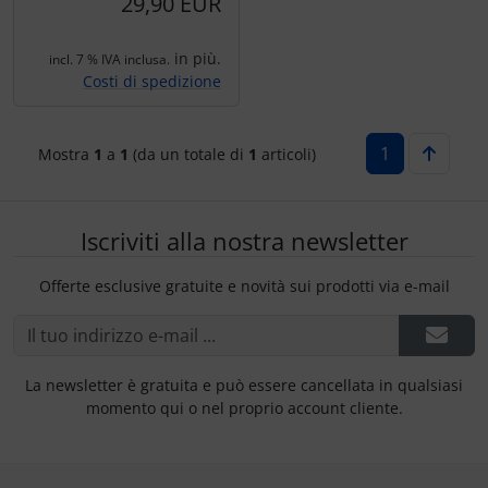
29,90 EUR
Ossigeno, gas e fuoco
Portachiavi
in più.
Paracadute
Prodotti personalizzati
incl. 7 % IVA inclusa.
Costi di spedizione
Pellicole di avvertimento e di protezione
Rilassamento
1
Mostra
1
a
1
(da un totale di
1
articoli)
Pneumatici, tubi e co.
Teglia Aviator
Protezione e cura
Vessilli decorativi
Iscriviti alla nostra newsletter
Pulitore per zanzare
Mappe di rilievo 3D
Offerte esclusive gratuite e novità sui prodotti via e-mail
Speroni e ruote alari
La newsletter è gratuita e può essere cancellata in qualsiasi
Strumenti
momento qui o nel proprio account cliente.
Tapes e sintonizzazione