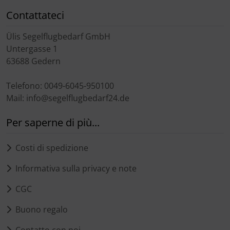
Trasponditore
Contattateci
Tubi, connettori....
Ülis Segelflugbedarf GmbH
Untergasse 1
Ugelli / sonde
63688 Gedern
Telefono: 0049-6045-950100
Viti, dadi & co.
Mail: info@segelflugbedarf24.de
Varie
Per saperne di più...
Costi di spedizione
Informativa sulla privacy e note
CGC
Buono regalo
Contatto con noi