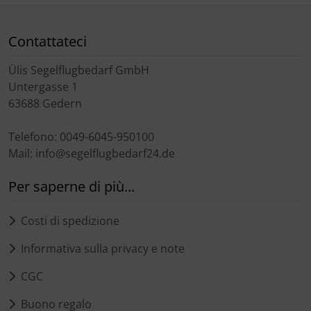
Trasponditore
Contattateci
Tubi, connettori....
Ülis Segelflugbedarf GmbH
Ugelli / sonde
Untergasse 1
63688 Gedern
Viti, dadi & co.
Telefono: 0049-6045-950100
Varie
Mail: info@segelflugbedarf24.de
Per saperne di più...
Costi di spedizione
Informativa sulla privacy e note
CGC
Buono regalo