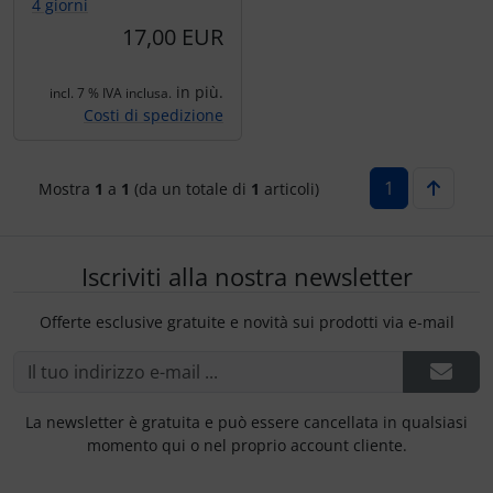
Ossigeno, gas e fuoco
Portachiavi
4 giorni
17,00 EUR
Paracadute
Prodotti personalizzati
in più.
incl. 7 % IVA inclusa.
Costi di spedizione
Pellicole di avvertimento e di protezione
Rilassamento
Pneumatici, tubi e co.
Teglia Aviator
1
Mostra
1
a
1
(da un totale di
1
articoli)
Protezione e cura
Vessilli decorativi
Iscriviti alla nostra newsletter
Pulitore per zanzare
Mappe di rilievo 3D
Offerte esclusive gratuite e novità sui prodotti via e-mail
Speroni e ruote alari
Strumenti
La newsletter è gratuita e può essere cancellata in qualsiasi
momento qui o nel proprio account cliente.
Tapes e sintonizzazione