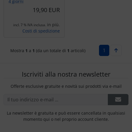
Ossigeno, gas e fuoco
Portachiavi
4 giorni
19,90 EUR
Paracadute
Prodotti personalizzati
in più.
incl. 7 % IVA inclusa.
Costi di spedizione
Pellicole di avvertimento e di protezione
Rilassamento
Pneumatici, tubi e co.
Teglia Aviator
1
Mostra
1
a
1
(da un totale di
1
articoli)
Protezione e cura
Vessilli decorativi
Iscriviti alla nostra newsletter
Pulitore per zanzare
Mappe di rilievo 3D
Offerte esclusive gratuite e novità sui prodotti via e-mail
Speroni e ruote alari
Strumenti
La newsletter è gratuita e può essere cancellata in qualsiasi
momento qui o nel proprio account cliente.
Tapes e sintonizzazione