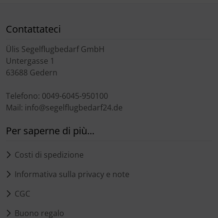
Trasponditore
Contattateci
Tubi, connettori....
Ülis Segelflugbedarf GmbH
Ugelli / sonde
Untergasse 1
63688 Gedern
Viti, dadi & co.
Telefono: 0049-6045-950100
Varie
Mail: info@segelflugbedarf24.de
Per saperne di più...
Costi di spedizione
Informativa sulla privacy e note
CGC
Buono regalo