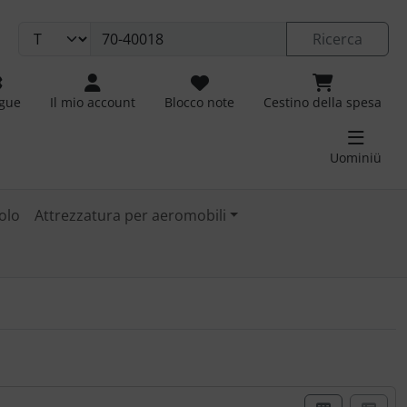
Ricerca
ngue
Il mio account
Blocco note
Cestino della spesa
Uominiü
olo
Attrezzatura per aeromobili