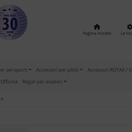
Pagina iniziale
Le li
per aeroporti
Accessori per piloti
Accessori ROTAX / S
Officina
Regali per aviatori
ca
 tra una visualizzazione a riquadro o a elenco.