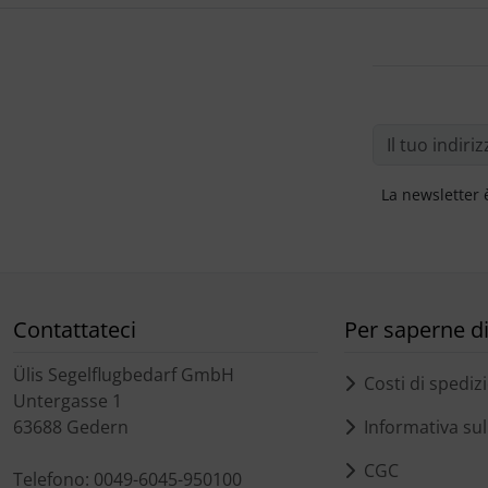
Ossigeno, gas e fuoco
Portachiavi
Paracadute
Prodotti personalizzati
Pellicole di avvertimento e di protezione
Rilassamento
Pneumatici, tubi e co.
Teglia Aviator
La newsletter 
Protezione e cura
Vessilli decorativi
Pulitore per zanzare
Mappe di rilievo 3D
Contattateci
Per saperne di 
Speroni e ruote alari
Ülis Segelflugbedarf GmbH
Costi di spediz
Strumenti
Untergasse 1
63688 Gedern
Informativa sull
Tapes e sintonizzazione
CGC
Telefono: 0049-6045-950100