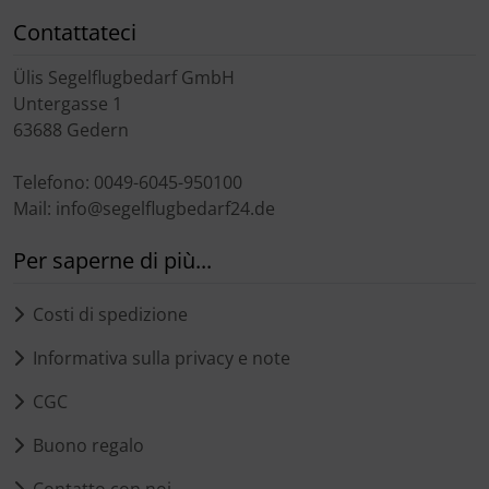
Trasponditore
Contattateci
Tubi, connettori....
Ülis Segelflugbedarf GmbH
Untergasse 1
Ugelli / sonde
63688 Gedern
Telefono: 0049-6045-950100
Viti, dadi & co.
Mail: info@segelflugbedarf24.de
Varie
Per saperne di più...
Costi di spedizione
Informativa sulla privacy e note
CGC
Buono regalo
Contatto con noi