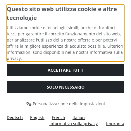
Questo sito web utilizza cookie e altre
tecnologie
Metodi di pagamento
Utilizziamo cookie e tecnologie simili, anche di fornitori
terzi, per garantire il corretto funzionamento del sito web,
per analizzare l'utilizzo della nostra offerta e per potervi
offrire la migliore esperienza di acquisto possibile. Ulteriori
informazioni sono disponibili nella nostra informativa sulla
Media sociali
privacy.
ACCETTARE TUTTI
SOLO NECESSARIO
Modulo di recesso
Personalizzazione delle impostazioni
Deutsch
English
French
Italian
Informativa sulla privacy
Impronta