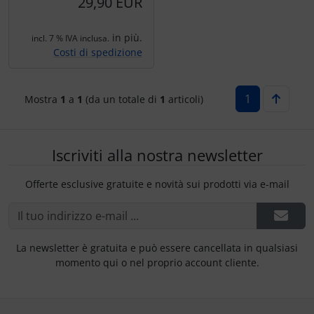
29,90 EUR
Ossigeno, gas e fuoco
Portachiavi
in più.
Paracadute
Prodotti personalizzati
incl. 7 % IVA inclusa.
Costi di spedizione
Pellicole di avvertimento e di protezione
Rilassamento
1
Mostra
1
a
1
(da un totale di
1
articoli)
Pneumatici, tubi e co.
Teglia Aviator
Protezione e cura
Vessilli decorativi
Iscriviti alla nostra newsletter
Pulitore per zanzare
Mappe di rilievo 3D
Offerte esclusive gratuite e novità sui prodotti via e-mail
Speroni e ruote alari
La newsletter è gratuita e può essere cancellata in qualsiasi
Strumenti
momento qui o nel proprio account cliente.
Tapes e sintonizzazione